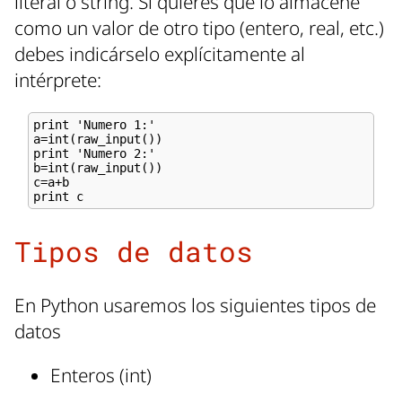
literal o string. Si quieres que lo almacene
como un valor de otro tipo (entero, real, etc.)
debes indicárselo explícitamente al
intérprete:
print 'Numero 1:'

a=int(raw_input())

print 'Numero 2:'

b=int(raw_input())

c=a+b

Tipos de datos
En Python usaremos los siguientes tipos de
datos
Enteros (int)